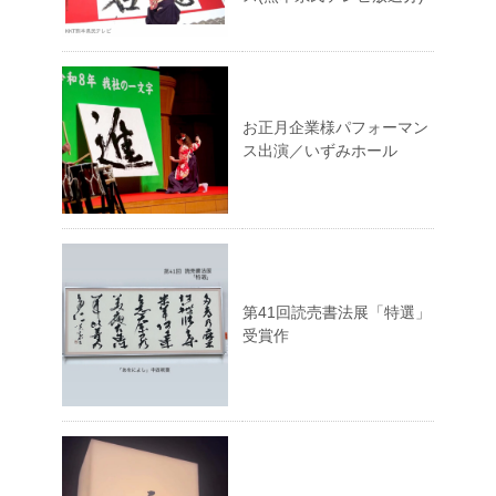
お正月企業様パフォーマン
ス出演／いずみホール
第41回読売書法展「特選」
受賞作